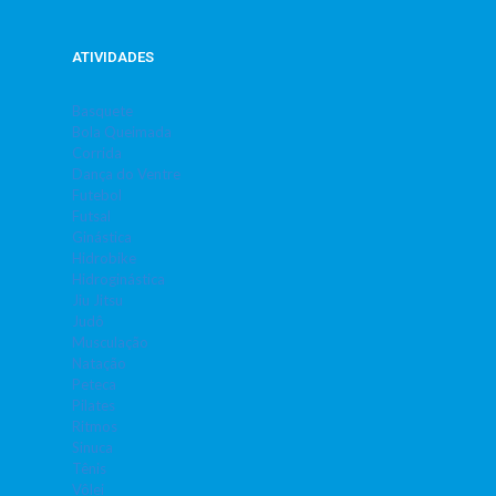
ATIVIDADES
Basquete
Bola Queimada
Corrida
Dança do Ventre
Futebol
Futsal
Ginástica
Hidrobike
Hidroginástica
Jiu Jitsu
Judô
Musculação
Natação
Peteca
Pilates
Ritmos
Sinuca
Tênis
Vôlei