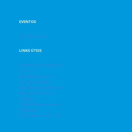
EVENTOS
Social | Cultural
LINKS ÚTEIS
Admissão de associados
Contatos
Emissão de convites
Horário de ônibus
Inclusão de Dependentes
Modelos de Termos
Notícias
Portal da transparência
Quiosques
Transferências de Título