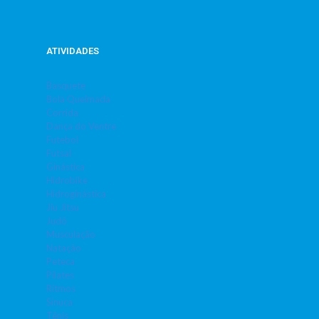
ATIVIDADES
Basquete
Bola Queimada
Corrida
Dança do Ventre
Futebol
Futsal
Ginástica
Hidrobike
Hidroginástica
Jiu Jitsu
Judô
Musculação
Natação
Peteca
Pilates
Ritmos
Sinuca
Tênis