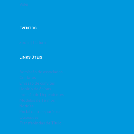
Vôlei
EVENTOS
Social | Cultural
LINKS ÚTEIS
Admissão de associados
Contatos
Emissão de convites
Horário de ônibus
Inclusão de Dependentes
Modelos de Termos
Notícias
Portal da transparência
Quiosques
Transferências de Título