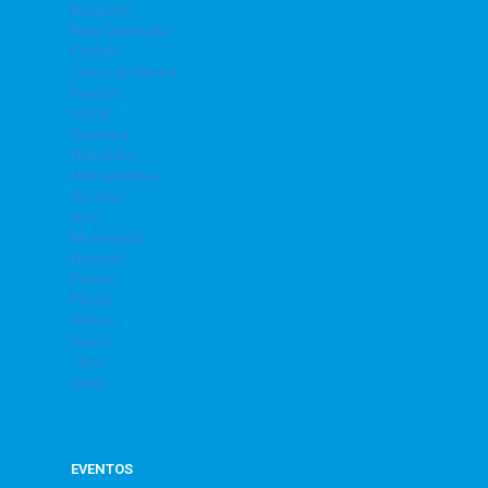
Basquete
Bola Queimada
Corrida
Dança do Ventre
Futebol
Futsal
Ginástica
Hidrobike
Hidroginástica
Jiu Jitsu
Judô
Musculação
Natação
Peteca
Pilates
Ritmos
Sinuca
Tênis
Vôlei
EVENTOS