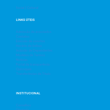
Social | Cultural
LINKS ÚTEIS
Admissão de associados
Contatos
Emissão de convites
Horário de ônibus
Inclusão de Dependentes
Modelos de Termos
Notícias
Portal da transparência
Quiosques
Transferências de Título
INSTITUCIONAL
Conselhos
Diretoria