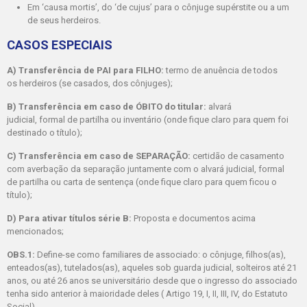
Em ‘causa mortis’, do ‘de cujus’ para o cônjuge supérstite ou a um
de seus herdeiros.
CASOS ESPECIAIS
A) Transferência de PAI para FILHO:
termo de anuência de todos
os herdeiros (se casados, dos cônjuges);
B) Transferência em caso de ÓBITO do titular:
alvará
judicial, formal de partilha ou inventário (onde fique claro para quem foi
destinado o título);
C) Transferência em caso de SEPARAÇÃO:
certidão de casamento
com averbação da separação juntamente com o alvará judicial, formal
de partilha ou carta de sentença (onde fique claro para quem ficou o
título);
D) Para ativar títulos série B:
Proposta e documentos acima
mencionados;
OBS.1:
Define-se como familiares de associado: o cônjuge, filhos(as),
enteados(as), tutelados(as), aqueles sob guarda judicial, solteiros até 21
anos, ou até 26 anos se universitário desde que o ingresso do associado
tenha sido anterior à maioridade deles ( Artigo 19, I, II, III, IV, do Estatuto
Social).