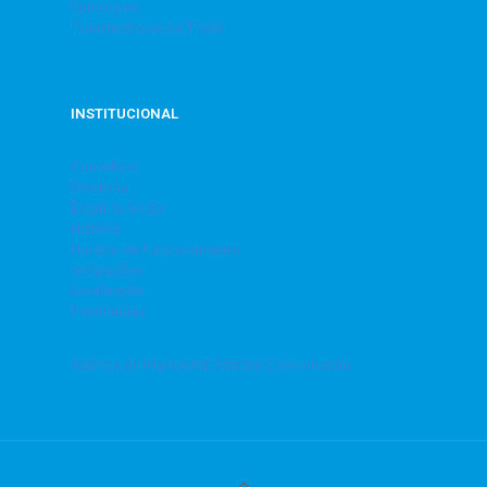
Quiosques
Transferências de Título
INSTITUCIONAL
Conselhos
Diretoria
Estatuto Social
História
Horário de Funcionamento
Instalações
Localização
Presidentes
Agência de Marketing: Starten Comunicação