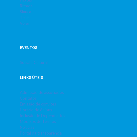
Pilates
Ritmos
Sinuca
Tênis
Vôlei
EVENTOS
Social | Cultural
LINKS ÚTEIS
Admissão de associados
Contatos
Emissão de convites
Horário de ônibus
Inclusão de Dependentes
Modelos de Termos
Notícias
Portal da transparência