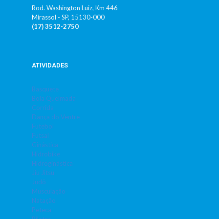
Rod. Washington Luiz, Km 446
Mirassol - SP, 15130-000
(17) 3512-2750
ATIVIDADES
Basquete
Bola Queimada
Corrida
Dança do Ventre
Futebol
Futsal
Ginástica
Hidrobike
Hidroginástica
Jiu Jitsu
Judô
Musculação
Natação
Peteca