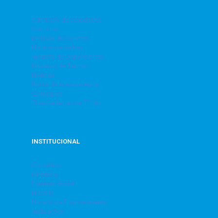
Admissão de associados
Contatos
Emissão de convites
Horário de ônibus
Inclusão de Dependentes
Modelos de Termos
Notícias
Portal da transparência
Quiosques
Transferências de Título
INSTITUCIONAL
Conselhos
Diretoria
Estatuto Social
História
Horário de Funcionamento
Instalações