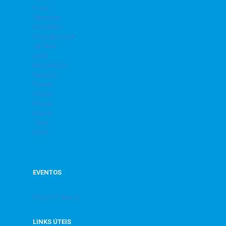
Futsal
Ginástica
Hidrobike
Hidroginástica
Jiu Jitsu
Judô
Musculação
Natação
Peteca
Pilates
Ritmos
Sinuca
Tênis
Vôlei
EVENTOS
Social | Cultural
LINKS ÚTEIS