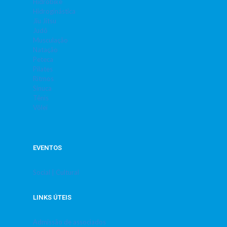
Hidrobike
Hidroginástica
Jiu Jitsu
Judô
Musculação
Natação
Peteca
Pilates
Ritmos
Sinuca
Tênis
Vôlei
EVENTOS
Social | Cultural
LINKS ÚTEIS
Admissão de associados