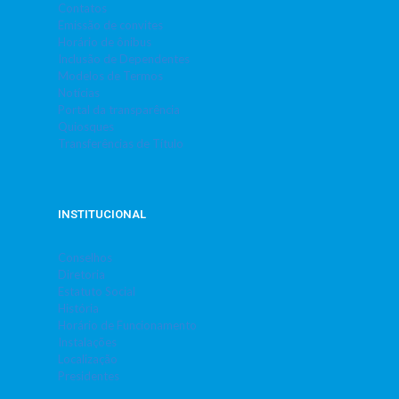
Contatos
Emissão de convites
Horário de ônibus
Inclusão de Dependentes
Modelos de Termos
Notícias
Portal da transparência
Quiosques
Transferências de Título
INSTITUCIONAL
Conselhos
Diretoria
Estatuto Social
História
Horário de Funcionamento
Instalações
Localização
Presidentes