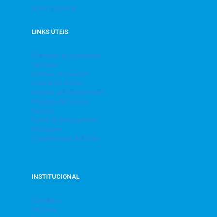
Social | Cultural
LINKS ÚTEIS
Admissão de associados
Contatos
Emissão de convites
Horário de ônibus
Inclusão de Dependentes
Modelos de Termos
Notícias
Portal da transparência
Quiosques
Transferências de Título
INSTITUCIONAL
Conselhos
Diretoria