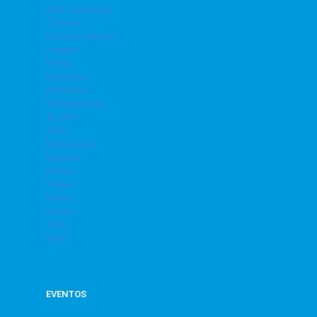
Bola Queimada
Corrida
Dança do Ventre
Futebol
Futsal
Ginástica
Hidrobike
Hidroginástica
Jiu Jitsu
Judô
Musculação
Natação
Peteca
Pilates
Ritmos
Sinuca
Tênis
Vôlei
EVENTOS