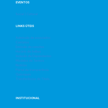
EVENTOS
Social | Cultural
LINKS ÚTEIS
Admissão de associados
Contatos
Emissão de convites
Horário de ônibus
Inclusão de Dependentes
Modelos de Termos
Notícias
Portal da transparência
Quiosques
Transferências de Título
INSTITUCIONAL