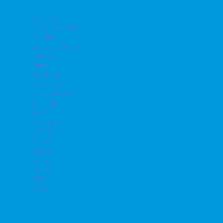
Basquete
Bola Queimada
Corrida
Dança do Ventre
Futebol
Futsal
Ginástica
Hidrobike
Hidroginástica
Jiu Jitsu
Judô
Musculação
Natação
Peteca
Pilates
Ritmos
Sinuca
Tênis
Vôlei