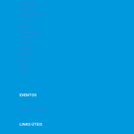
Ginástica
Hidrobike
Hidroginástica
Jiu Jitsu
Judô
Musculação
Natação
Peteca
Pilates
Ritmos
Sinuca
Tênis
Vôlei
EVENTOS
Social | Cultural
LINKS ÚTEIS