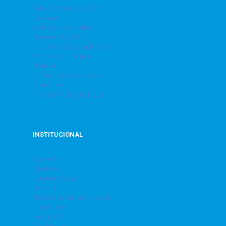
Admissão de associados
Contatos
Emissão de convites
Horário de ônibus
Inclusão de Dependentes
Modelos de Termos
Notícias
Portal da transparência
Quiosques
Transferências de Título
INSTITUCIONAL
Conselhos
Diretoria
Estatuto Social
História
Horário de Funcionamento
Instalações
Localização