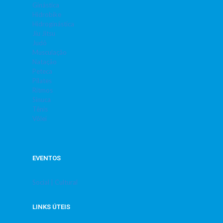
Ginástica
Hidrobike
Hidroginástica
Jiu Jitsu
Judô
Musculação
Natação
Peteca
Pilates
Ritmos
Sinuca
Tênis
Vôlei
EVENTOS
Social | Cultural
LINKS ÚTEIS