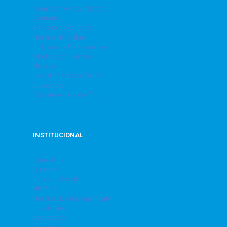
Admissão de associados
Contatos
Emissão de convites
Horário de ônibus
Inclusão de Dependentes
Modelos de Termos
Notícias
Portal da transparência
Quiosques
Transferências de Título
INSTITUCIONAL
Conselhos
Diretoria
Estatuto Social
História
Horário de Funcionamento
Instalações
Localização