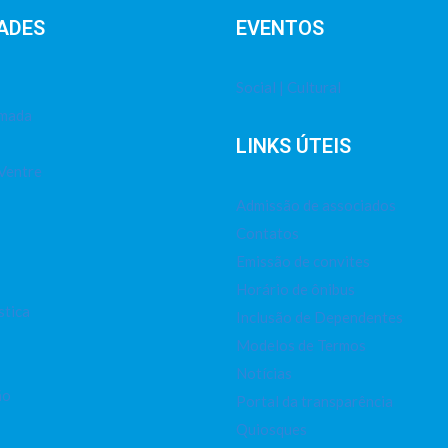
ADES
EVENTOS
Social | Cultural
imada
LINKS ÚTEIS
Ventre
Admissão de associados
Contatos
Emissão de convites
Horário de ônibus
stica
Inclusão de Dependentes
Modelos de Termos
Notícias
ão
Portal da transparência
Quiosques