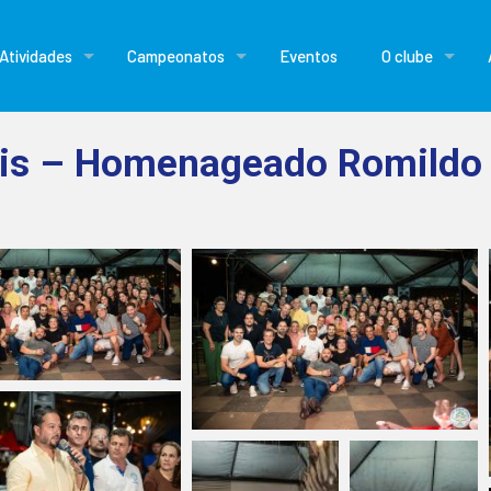
Atividades
Campeonatos
Eventos
O clube
nis – Homenageado Romildo