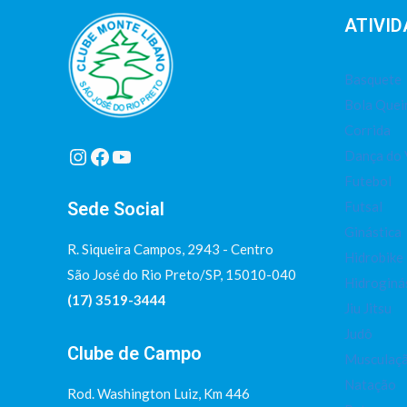
ATIVID
Basquete
Bola Que
Corrida
Instagram
Facebook
Youtube
Dança do 
Futebol
Sede Social
Futsal
Ginástica
R. Siqueira Campos, 2943 - Centro
Hidrobike
São José do Rio Preto/SP, 15010-040
Hidroginá
(17) 3519-3444
Jiu Jitsu
Judô
Clube de Campo
Musculaç
Natação
Rod. Washington Luiz, Km 446