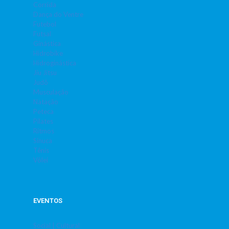
Corrida
Dança do Ventre
Futebol
Futsal
Ginástica
Hidrobike
Hidroginástica
Jiu Jitsu
Judô
Musculação
Natação
Peteca
Pilates
Ritmos
Sinuca
Tênis
Vôlei
EVENTOS
Social | Cultural