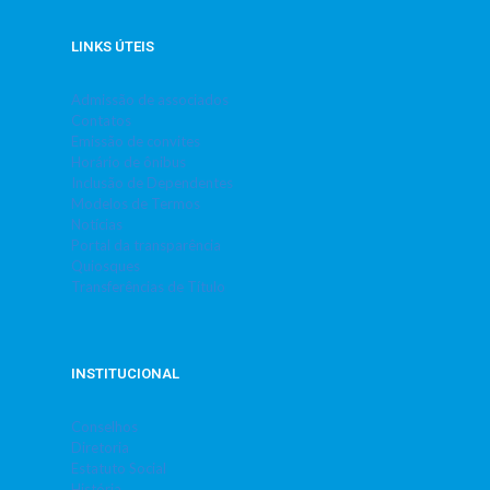
LINKS ÚTEIS
Admissão de associados
Contatos
Emissão de convites
Horário de ônibus
Inclusão de Dependentes
Modelos de Termos
Notícias
Portal da transparência
Quiosques
Transferências de Título
INSTITUCIONAL
Conselhos
Diretoria
Estatuto Social
História