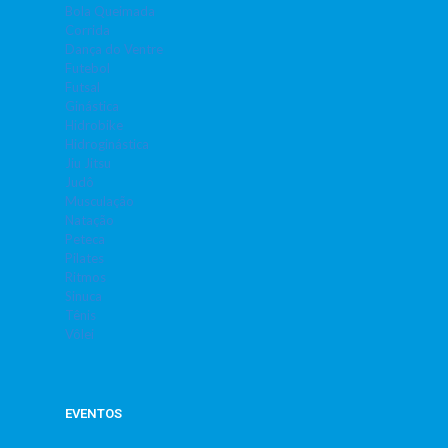
Bola Queimada
Corrida
Dança do Ventre
Futebol
Futsal
Ginástica
Hidrobike
Hidroginástica
Jiu Jitsu
Judô
Musculação
Natação
Peteca
Pilates
Ritmos
Sinuca
Tênis
Vôlei
EVENTOS