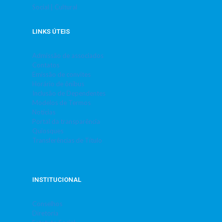
Social | Cultural
LINKS ÚTEIS
Admissão de associados
Contatos
Emissão de convites
Horário de ônibus
Inclusão de Dependentes
Modelos de Termos
Notícias
Portal da transparência
Quiosques
Transferências de Título
INSTITUCIONAL
Conselhos
Diretoria