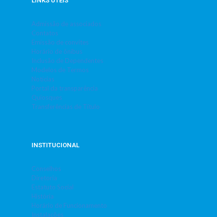
LINKS ÚTEIS
Admissão de associados
Contatos
Emissão de convites
Horário de ônibus
Inclusão de Dependentes
Modelos de Termos
Notícias
Portal da transparência
Quiosques
Transferências de Título
INSTITUCIONAL
Conselhos
Diretoria
Estatuto Social
História
Horário de Funcionamento
Instalações