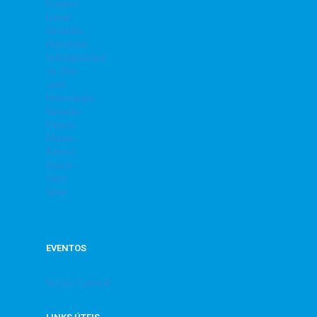
Futebol
Futsal
Ginástica
Hidrobike
Hidroginástica
Jiu Jitsu
Judô
Musculação
Natação
Peteca
Pilates
Ritmos
Sinuca
Tênis
Vôlei
EVENTOS
Social | Cultural