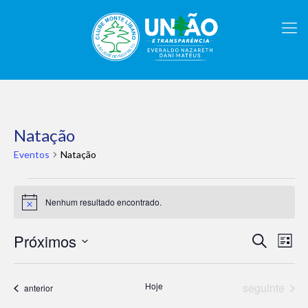
Natação
Eventos
Natação
Eventos
Nenhum resultado encontrado.
Notice
Próximos
Pesqui
Nav
Procurar
Lista
eventos
do
e
Selecione
visu
a
navega
data.
Eventos
Hoje
seguinte
Eve
Eventos
anterior
de