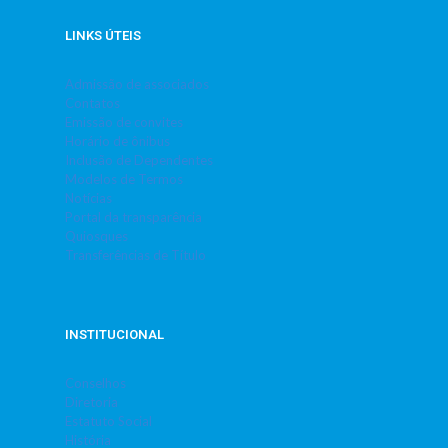
LINKS ÚTEIS
Admissão de associados
Contatos
Emissão de convites
Horário de ônibus
Inclusão de Dependentes
Modelos de Termos
Notícias
Portal da transparência
Quiosques
Transferências de Título
INSTITUCIONAL
Conselhos
Diretoria
Estatuto Social
História