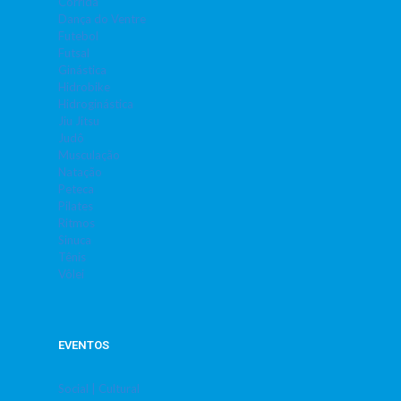
Corrida
Dança do Ventre
Futebol
Futsal
Ginástica
Hidrobike
Hidroginástica
Jiu Jitsu
Judô
Musculação
Natação
Peteca
Pilates
Ritmos
Sinuca
Tênis
Vôlei
EVENTOS
Social | Cultural