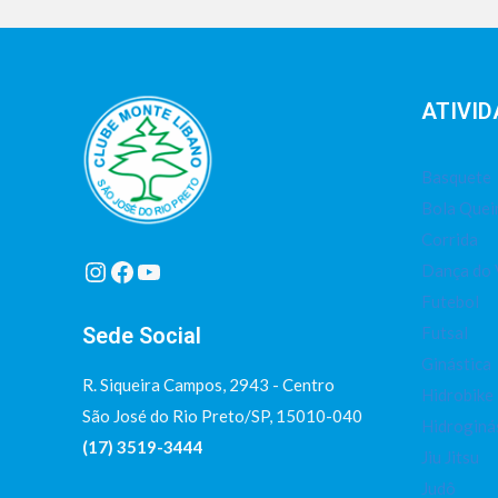
ATIVID
Basquete
Bola Que
Corrida
Instagram
Facebook
Youtube
Dança do 
Futebol
Sede Social
Futsal
Ginástica
R. Siqueira Campos, 2943 - Centro
Hidrobike
São José do Rio Preto/SP, 15010-040
Hidroginá
(17) 3519-3444
Jiu Jitsu
Judô