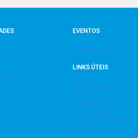
ADES
EVENTOS
Social | Cultural
imada
LINKS ÚTEIS
Ventre
Admissão de associados
Contatos
Emissão de convites
Horário de ônibus
stica
Inclusão de Dependentes
Modelos de Termos
Notícias