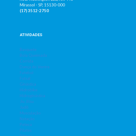
Mirassol - SP, 15130-000
(17) 3512-2750
ATIVIDADES
Basquete
Bola Queimada
Corrida
Dança do Ventre
Futebol
Futsal
Ginástica
Hidrobike
Hidroginástica
Jiu Jitsu
Judô
Musculação
Natação
Peteca
Pilates
Ritmos