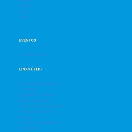
Sinuca
Tênis
Vôlei
EVENTOS
Social | Cultural
LINKS ÚTEIS
Admissão de associados
Contatos
Emissão de convites
Horário de ônibus
Inclusão de Dependentes
Modelos de Termos
Notícias
Portal da transparência
Quiosques