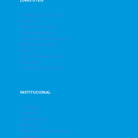
LINKS ÚTEIS
Admissão de associados
Contatos
Emissão de convites
Horário de ônibus
Inclusão de Dependentes
Modelos de Termos
Notícias
Portal da transparência
Quiosques
Transferências de Título
INSTITUCIONAL
Conselhos
Diretoria
Estatuto Social
História
Horário de Funcionamento
Instalações