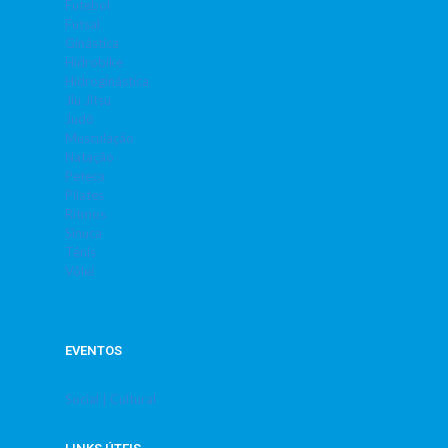
Futebol
Futsal
Ginástica
Hidrobike
Hidroginástica
Jiu Jitsu
Judô
Musculação
Natação
Peteca
Pilates
Ritmos
Sinuca
Tênis
Vôlei
EVENTOS
Social | Cultural