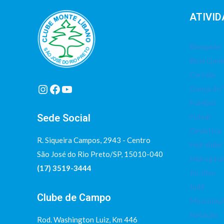
ATIVID
Basquete
Bola Que
Corrida
Instagram
Facebook
Youtube
Dança do 
Futebol
Sede Social
Futsal
Ginástica
R. Siqueira Campos, 2943 - Centro
Hidrobike
São José do Rio Preto/SP, 15010-040
Hidroginá
(17) 3519-3444
Jiu Jitsu
Judô
Clube de Campo
Musculaç
Natação
Rod. Washington Luiz, Km 446