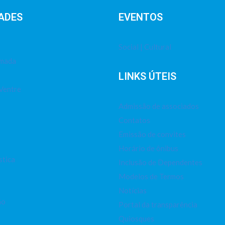
ADES
EVENTOS
Social | Cultural
imada
LINKS ÚTEIS
Ventre
Admissão de associados
Contatos
Emissão de convites
Horário de ônibus
stica
Inclusão de Dependentes
Modelos de Termos
Notícias
ão
Portal da transparência
Quiosques