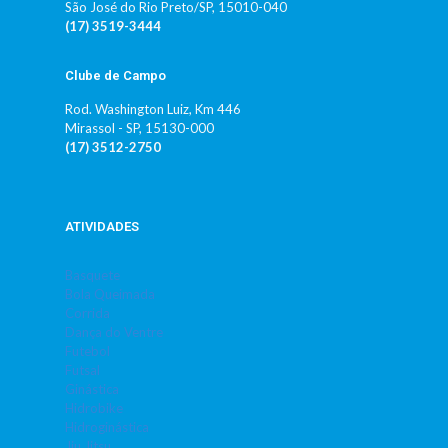
São José do Rio Preto/SP, 15010-040
(17) 3519-3444
Clube de Campo
Rod. Washington Luiz, Km 446
Mirassol - SP, 15130-000
(17) 3512-2750
ATIVIDADES
Basquete
Bola Queimada
Corrida
Dança do Ventre
Futebol
Futsal
Ginástica
Hidrobike
Hidroginástica
Jiu Jitsu