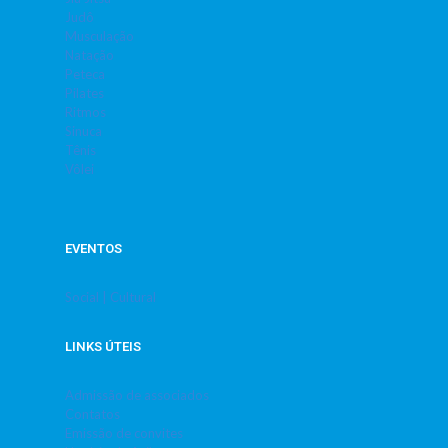
Judô
Musculação
Natação
Peteca
Pilates
Ritmos
Sinuca
Tênis
Vôlei
EVENTOS
Social | Cultural
LINKS ÚTEIS
Admissão de associados
Contatos
Emissão de convites