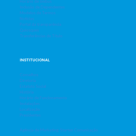
Horário de ônibus
Inclusão de Dependentes
Modelos de Termos
Notícias
Portal da transparência
Quiosques
Transferências de Título
INSTITUCIONAL
Conselhos
Diretoria
Estatuto Social
História
Horário de Funcionamento
Instalações
Localização
Presidentes
Agência de Marketing: Starten Comunicação