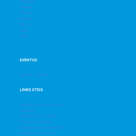
Natação
Peteca
Pilates
Ritmos
Sinuca
Tênis
Vôlei
EVENTOS
Social | Cultural
LINKS ÚTEIS
Admissão de associados
Contatos
Emissão de convites
Horário de ônibus
Inclusão de Dependentes
Modelos de Termos