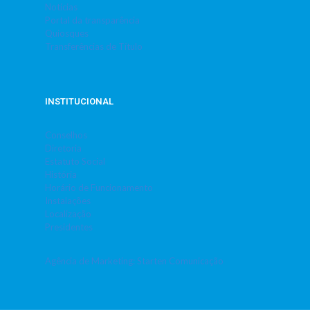
Notícias
Portal da transparência
Quiosques
Transferências de Título
INSTITUCIONAL
Conselhos
Diretoria
Estatuto Social
História
Horário de Funcionamento
Instalações
Localização
Presidentes
Agência de Marketing: Starten Comunicação