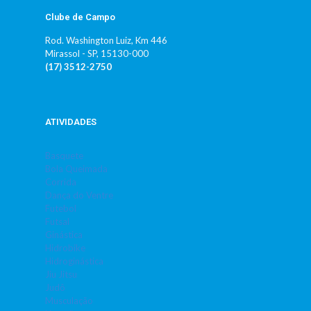
Clube de Campo
Rod. Washington Luiz, Km 446
Mirassol - SP, 15130-000
(17) 3512-2750
ATIVIDADES
Basquete
Bola Queimada
Corrida
Dança do Ventre
Futebol
Futsal
Ginástica
Hidrobike
Hidroginástica
Jiu Jitsu
Judô
Musculação