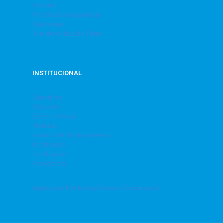
Notícias
Portal da transparência
Quiosques
Transferências de Título
INSTITUCIONAL
Conselhos
Diretoria
Estatuto Social
História
Horário de Funcionamento
Instalações
Localização
Presidentes
Agência de Marketing: Starten Comunicação