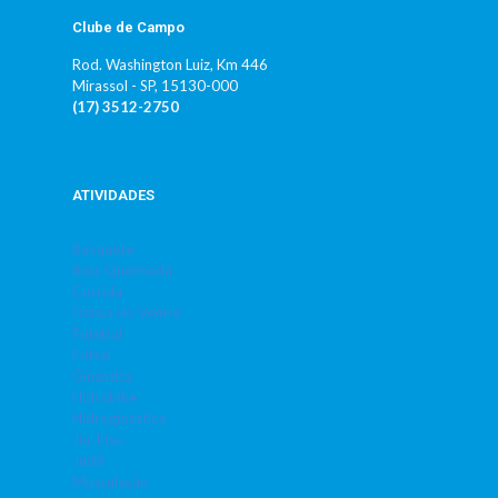
Clube de Campo
Rod. Washington Luiz, Km 446
Mirassol - SP, 15130-000
(17) 3512-2750
ATIVIDADES
Basquete
Bola Queimada
Corrida
Dança do Ventre
Futebol
Futsal
Ginástica
Hidrobike
Hidroginástica
Jiu Jitsu
Judô
Musculação