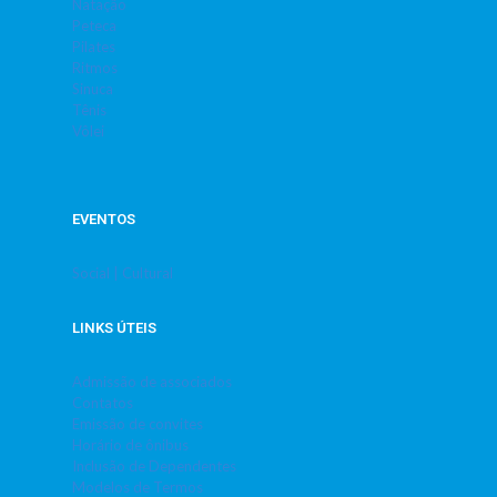
Natação
Peteca
Pilates
Ritmos
Sinuca
Tênis
Vôlei
EVENTOS
Social | Cultural
LINKS ÚTEIS
Admissão de associados
Contatos
Emissão de convites
Horário de ônibus
Inclusão de Dependentes
Modelos de Termos