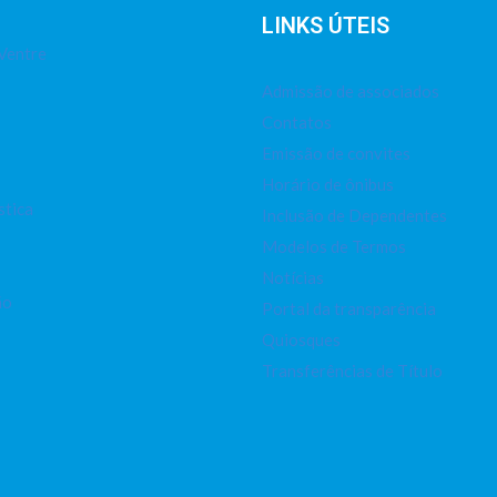
LINKS ÚTEIS
Ventre
Admissão de associados
Contatos
Emissão de convites
Horário de ônibus
stica
Inclusão de Dependentes
Modelos de Termos
Notícias
ão
Portal da transparência
Quiosques
Transferências de Título