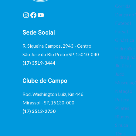
Corrida
Instagram
Facebook
Youtube
Dança do 
Futebol
Sede Social
Futsal
Ginástica
R. Siqueira Campos, 2943 - Centro
Hidrobike
São José do Rio Preto/SP, 15010-040
Hidroginá
(17) 3519-3444
Jiu Jitsu
Judô
Clube de Campo
Musculaç
Natação
Rod. Washington Luiz, Km 446
Peteca
Mirassol - SP, 15130-000
Pilates
(17) 3512-2750
Ritmos
Sinuca
Tênis