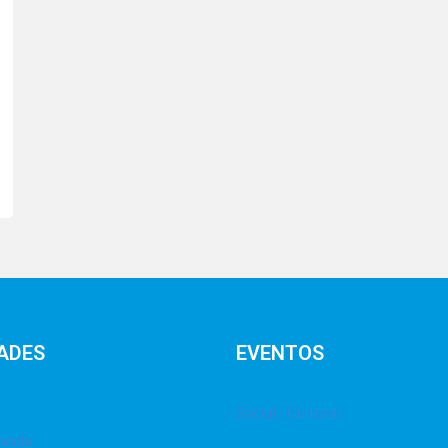
ADES
EVENTOS
Social | Cultural
imada