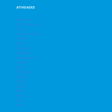
ATIVIDADES
Basquete
Bola Queimada
Corrida
Dança do Ventre
Futebol
Futsal
Ginástica
Hidrobike
Hidroginástica
Jiu Jitsu
Judô
Musculação
Natação
Peteca
Pilates
Ritmos
Sinuca
Tênis
Vôlei