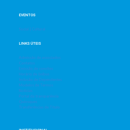
EVENTOS
Social | Cultural
LINKS ÚTEIS
Admissão de associados
Contatos
Emissão de convites
Horário de ônibus
Inclusão de Dependentes
Modelos de Termos
Notícias
Portal da transparência
Quiosques
Transferências de Título