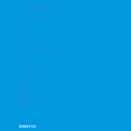
Basquete
Bola Queimada
Corrida
Dança do Ventre
Futebol
Futsal
Ginástica
Hidrobike
Hidroginástica
Jiu Jitsu
Judô
Musculação
Natação
Peteca
Pilates
Ritmos
Sinuca
Tênis
Vôlei
EVENTOS