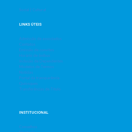
Social | Cultural
LINKS ÚTEIS
Admissão de associados
Contatos
Emissão de convites
Horário de ônibus
Inclusão de Dependentes
Modelos de Termos
Notícias
Portal da transparência
Quiosques
Transferências de Título
INSTITUCIONAL
Conselhos