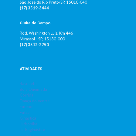
São José do Rio Preto/SP, 15010-040
(17) 3519-3444
Clube de Campo
Rod. Washington Luiz, Km 446
Mirassol - SP, 15130-000
(17) 3512-2750
ATIVIDADES
Basquete
Bola Queimada
Corrida
Dança do Ventre
Futebol
Futsal
Ginástica
Hidrobike
Hidroginástica
Jiu Jitsu