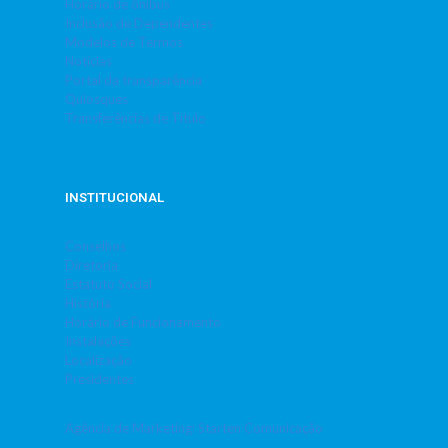
Horário de ônibus
Inclusão de Dependentes
Modelos de Termos
Notícias
Portal da transparência
Quiosques
Transferências de Título
INSTITUCIONAL
Conselhos
Diretoria
Estatuto Social
História
Horário de Funcionamento
Instalações
Localização
Presidentes
Agência de Marketing: Starten Comunicação