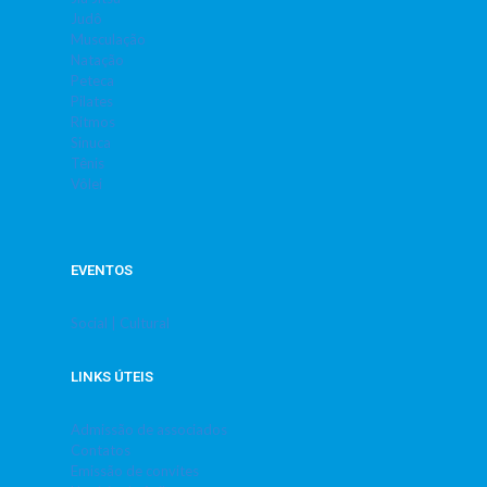
Judô
Musculação
Natação
Peteca
Pilates
Ritmos
Sinuca
Tênis
Vôlei
EVENTOS
Social | Cultural
LINKS ÚTEIS
Admissão de associados
Contatos
Emissão de convites