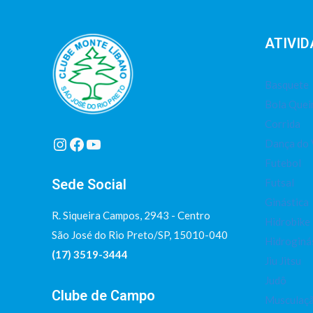
ATIVID
Basquete
Bola Que
Corrida
Instagram
Facebook
Youtube
Dança do 
Futebol
Sede Social
Futsal
Ginástica
R. Siqueira Campos, 2943 - Centro
Hidrobike
São José do Rio Preto/SP, 15010-040
Hidroginá
(17) 3519-3444
Jiu Jitsu
Judô
Clube de Campo
Musculaç