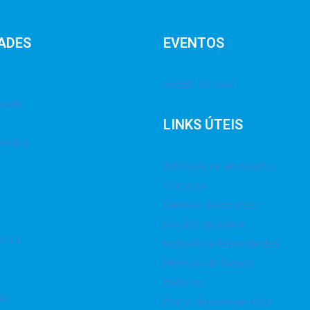
ADES
EVENTOS
Social | Cultural
imada
LINKS ÚTEIS
Ventre
Admissão de associados
Contatos
Emissão de convites
Horário de ônibus
stica
Inclusão de Dependentes
Modelos de Termos
Notícias
ão
Portal da transparência