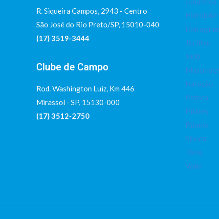
Ginástica
R. Siqueira Campos, 2943 - Centro
Hidrobike
São José do Rio Preto/SP, 15010-040
Hidroginá
(17) 3519-3444
Jiu Jitsu
Judô
Clube de Campo
Musculaç
Natação
Rod. Washington Luiz, Km 446
Peteca
Mirassol - SP, 15130-000
Pilates
(17) 3512-2750
Ritmos
Sinuca
Tênis
Vôlei