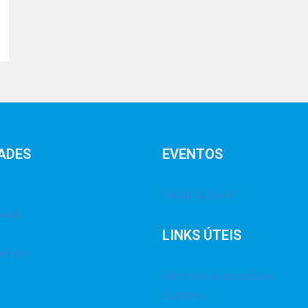
ADES
EVENTOS
Social | Cultural
imada
LINKS ÚTEIS
Ventre
Admissão de associados
Contatos