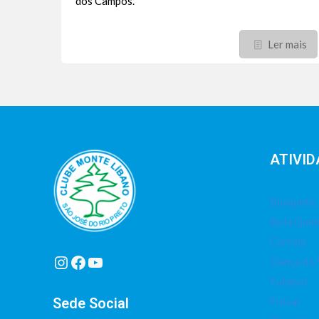
dos Campos.
Ler mais
ATIVID
Basquete
Bola Que
Corrida
Instagram
Facebook
Youtube
Dança do 
Futebol
Sede Social
Futsal