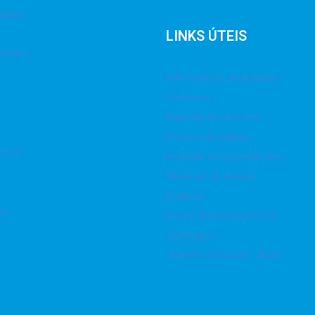
imada
LINKS ÚTEIS
Ventre
Admissão de associados
Contatos
Emissão de convites
Horário de ônibus
stica
Inclusão de Dependentes
Modelos de Termos
Notícias
ão
Portal da transparência
Quiosques
Transferências de Título