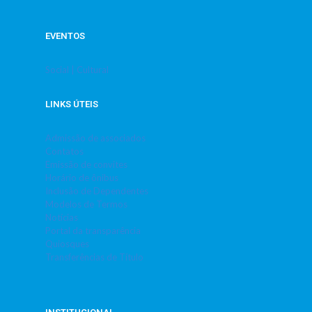
EVENTOS
Social | Cultural
LINKS ÚTEIS
Admissão de associados
Contatos
Emissão de convites
Horário de ônibus
Inclusão de Dependentes
Modelos de Termos
Notícias
Portal da transparência
Quiosques
Transferências de Título