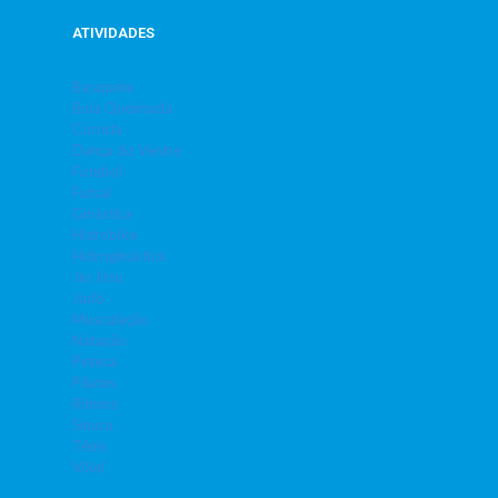
ATIVIDADES
Basquete
Bola Queimada
Corrida
Dança do Ventre
Futebol
Futsal
Ginástica
Hidrobike
Hidroginástica
Jiu Jitsu
Judô
Musculação
Natação
Peteca
Pilates
Ritmos
Sinuca
Tênis
Vôlei