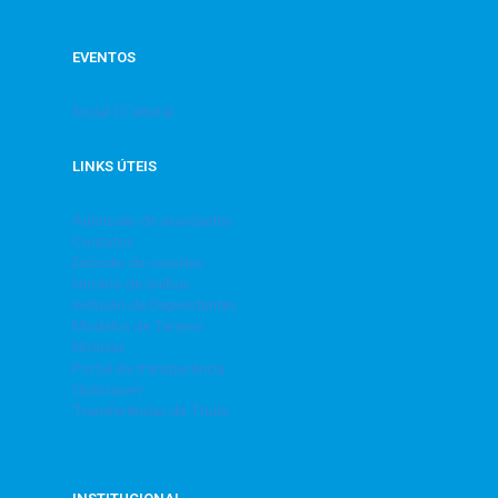
EVENTOS
Social | Cultural
LINKS ÚTEIS
Admissão de associados
Contatos
Emissão de convites
Horário de ônibus
Inclusão de Dependentes
Modelos de Termos
Notícias
Portal da transparência
Quiosques
Transferências de Título