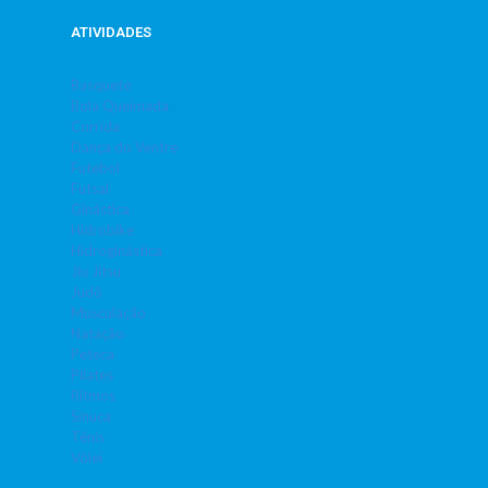
ATIVIDADES
Basquete
Bola Queimada
Corrida
Dança do Ventre
Futebol
Futsal
Ginástica
Hidrobike
Hidroginástica
Jiu Jitsu
Judô
Musculação
Natação
Peteca
Pilates
Ritmos
Sinuca
Tênis
Vôlei