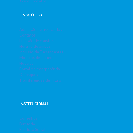
Social | Cultural
LINKS ÚTEIS
Admissão de associados
Contatos
Emissão de convites
Horário de ônibus
Inclusão de Dependentes
Modelos de Termos
Notícias
Portal da transparência
Quiosques
Transferências de Título
INSTITUCIONAL
Conselhos
Diretoria
Estatuto Social