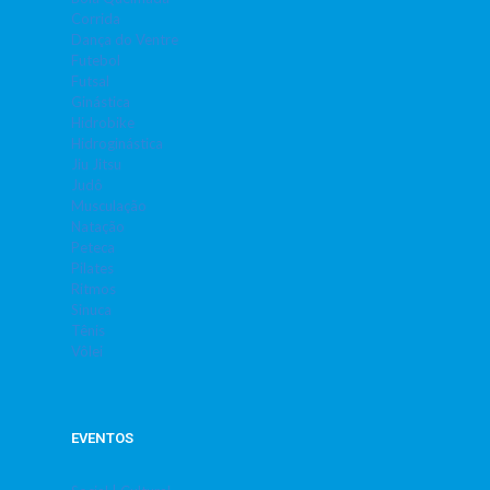
Corrida
Dança do Ventre
Futebol
Futsal
Ginástica
Hidrobike
Hidroginástica
Jiu Jitsu
Judô
Musculação
Natação
Peteca
Pilates
Ritmos
Sinuca
Tênis
Vôlei
EVENTOS