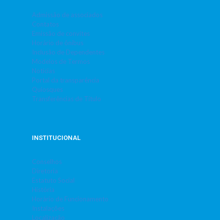
Admissão de associados
Contatos
Emissão de convites
Horário de ônibus
Inclusão de Dependentes
Modelos de Termos
Notícias
Portal da transparência
Quiosques
Transferências de Título
INSTITUCIONAL
Conselhos
Diretoria
Estatuto Social
História
Horário de Funcionamento
Instalações
Localização