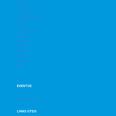
Futsal
Ginástica
Hidrobike
Hidroginástica
Jiu Jitsu
Judô
Musculação
Natação
Peteca
Pilates
Ritmos
Sinuca
Tênis
Vôlei
EVENTOS
Social | Cultural
LINKS ÚTEIS