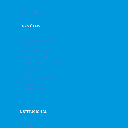
Social | Cultural
LINKS ÚTEIS
Admissão de associados
Contatos
Emissão de convites
Horário de ônibus
Inclusão de Dependentes
Modelos de Termos
Notícias
Portal da transparência
Quiosques
Transferências de Título
INSTITUCIONAL
Conselhos