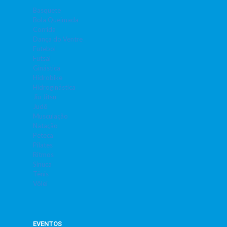
Basquete
Bola Queimada
Corrida
Dança do Ventre
Futebol
Futsal
Ginástica
Hidrobike
Hidroginástica
Jiu Jitsu
Judô
Musculação
Natação
Peteca
Pilates
Ritmos
Sinuca
Tênis
Vôlei
EVENTOS