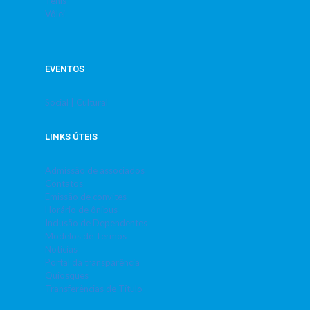
Tênis
Vôlei
EVENTOS
Social | Cultural
LINKS ÚTEIS
Admissão de associados
Contatos
Emissão de convites
Horário de ônibus
Inclusão de Dependentes
Modelos de Termos
Notícias
Portal da transparência
Quiosques
Transferências de Título