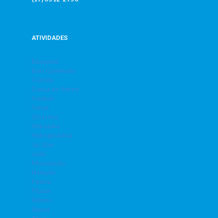
ATIVIDADES
Basquete
Bola Queimada
Corrida
Dança do Ventre
Futebol
Futsal
Ginástica
Hidrobike
Hidroginástica
Jiu Jitsu
Judô
Musculação
Natação
Peteca
Pilates
Ritmos
Sinuca