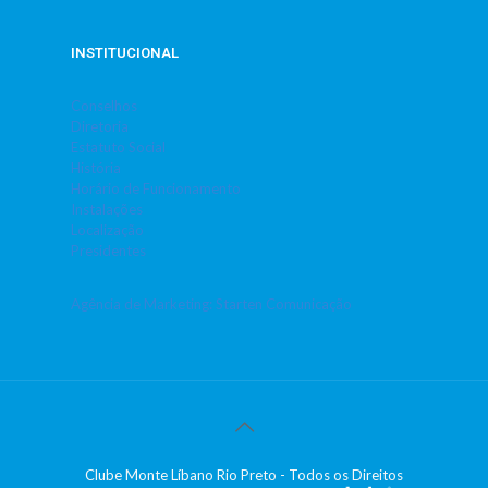
INSTITUCIONAL
Conselhos
Diretoria
Estatuto Social
História
Horário de Funcionamento
Instalações
Localização
Presidentes
Agência de Marketing: Starten Comunicação
Clube Monte Líbano Rio Preto - Todos os Direitos